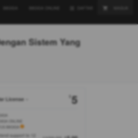
88GIGA
88GIGA ONLINE
DAFTAR
MASUK
Dengan Sistem Yang
5
$
ar License
88
lar License
$
SELECTED
luded:
GIGA
luded:
GA menawarkan Game Online dengan
GIGA ONLINE
luded:
TUS 88GIGA
ak pilihan permainan seru yang bisa
inkan kapan saja untuk mengisi momen
tend support to 12
$
$