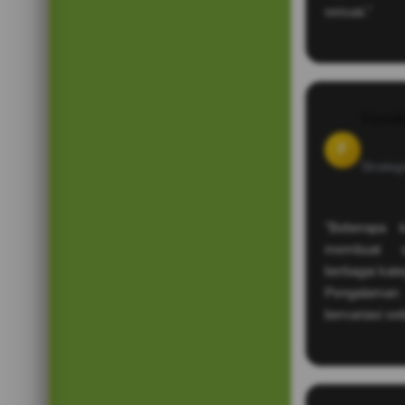
sesuai."
Viorel
F
Strategi
"Beberapa 
membuat s
berbagai kate
Pengalama
bervariasi set