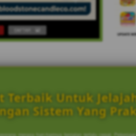
DAFTAR
UPDATE W
 Terbaik Untuk Jelaja
ngan Sistem Yang Prak
eorang merasa hari-harinya berjalan terlalu cepat. Pekerjaa