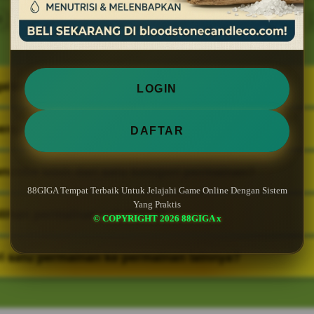
Dengan Sistem Yang Prakti
alaman bermain di 88GIGA?
LOGIN
jelajahi halaman utama untuk melihat berbagai kategor
geksplorasi platform terlebih dahulu?
DAFTAR
rmainan yang paling sesuai dengan minat dan waktu yang di
mengenal susunan menu, variasi permainan, dan kategori
coba lebih dari satu kategori permainan?
anpa harus terburu-buru menentukan pilihan.
88GIGA Tempat Terbaik Untuk Jelajahi Game Online Dengan Sistem
 yang berbeda. Banyak pengguna merasa lebih puas keti
Yang Praktis
ilihan permainan sekaligus?
© COPYRIGHT 2026 88GIGA x
rmain menjadi lebih beragam.
uasana hati tanpa perlu berpindah ke platform lain. Ba
 satu permainan ke permainan lainnya?
berkunjung.
buran agar aktivitas bermain tidak terasa monoton. De
uai dengan preferensi masing-masing.