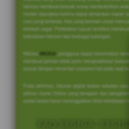
lainnya membuat banyak orang membutuhkan jeda m
mudah dijangkau karena dapat dimainkan kapan saj
cara yang berbeda. Ada yang bermain untuk mencari
kembali segar. Perbedaan tujuan tersebut memb
kebutuhan hiburan dari berbagai kalangan.
Melalui
88GIGA
, pengguna dapat menemukan berag
membuat pemain tidak perlu menghabiskan banyak
sesuai dengan minat dan suasana hati pada saat itu
Pada akhirnya, hiburan digital bukan sekadar car
pilihan Game Online yang beragam dan pengalam
santai tanpa harus meninggalkan ritme kehidupan m
FAQ 88GIGA: 88GIG