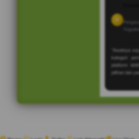
Priscil
D
Penga
Yogyaka
"Awalnya sa
kategori per
platform leb
pilihan lain 