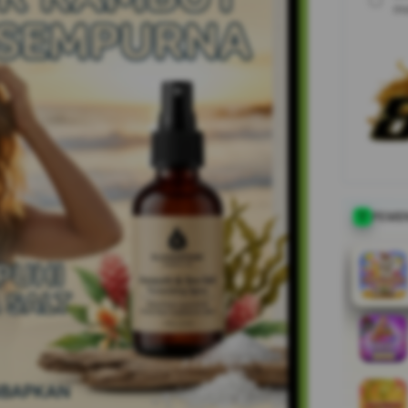
santa
mo
V
i
e
w
l
i
c
e
n
PEME
s
e
d
e
t
a
i
l
s