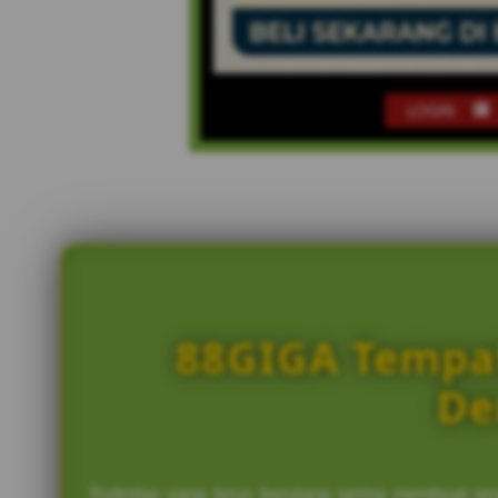
LOGIN
88GIGA Tempat
De
Rutinitas yang terus berulang sering membuat ses