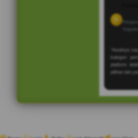
Priscil
D
Penga
Yogyaka
"Awalnya sa
kategori per
platform leb
pilihan lain 