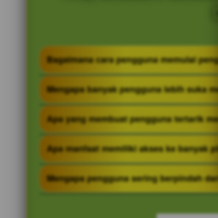
Bagaimana cara pengguna memulai peng
Sebagian besar pengguna memulai dengan men
Mengapa banyak pengguna lebih suka men
pilihan yang ada, mereka biasanya memilih pe
Mengeksplorasi platform membantu pengguna 
Apa yang membuat pengguna tertarik men
menggunakan platform dengan lebih nyaman t
Setiap kategori menawarkan tema dan konsep
Apa manfaat memiliki akses ke banyak p
dalam satu platform sehingga pengalaman be
Pengguna dapat memilih permainan sesuai s
Mengapa pengguna sering berpindah dari
untuk mencoba pengalaman baru setiap kali 
Sebagian pengguna ingin mencari variasi hi
dapat menemukan pengalaman yang lebih ses