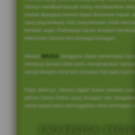
lainnya membuat banyak orang membutuhkan jeda m
mudah dijangkau karena dapat dimainkan kapan saj
cara yang berbeda. Ada yang bermain untuk mencari
kembali segar. Perbedaan tujuan tersebut memb
kebutuhan hiburan dari berbagai kalangan.
Melalui
88GIGA
, pengguna dapat menemukan berag
membuat pemain tidak perlu menghabiskan banyak
sesuai dengan minat dan suasana hati pada saat itu
Pada akhirnya, hiburan digital bukan sekadar car
pilihan Game Online yang beragam dan pengalam
santai tanpa harus meninggalkan ritme kehidupan m
FAQ 88GIGA: 88GIG