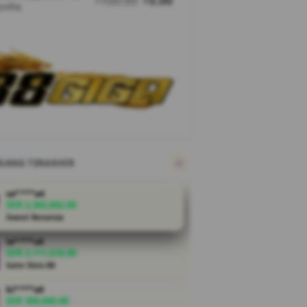
100.00
5.00
i jadi lebih seru.
nths
NANG TERAKHIR
sa****a4
IDR 2,392,692.00
Sweet Bonanza
la****u6
IDR 2,111,618.90
Gate Slots 88
bi****a9
IDR 359,840.60