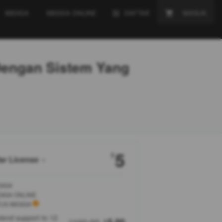
88GIGA
88GIGA ONLINE
DAFTAR
MASUK
Dengan Sistem Yang
5
$
ar License
88
lar License
$
SELECTED
luded:
GIGA
luded:
GA menawarkan Game Online dengan
GIGA ONLINE
luded:
TUS 88GIGA
ak pilihan permainan seru yang bisa
inkan kapan saja untuk mengisi momen
tend support to 12
$
$