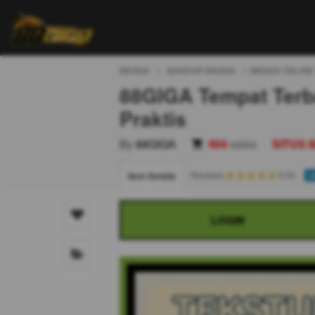
88GIGA
BANDAR 88GIGA
88GIGA ONLINE
88GIGA Tempat Terb
Praktis
By
88GIGA
404
sales
SITUS 
5.00
Reviews
5.00
Item Details
10
stars
LOGIN