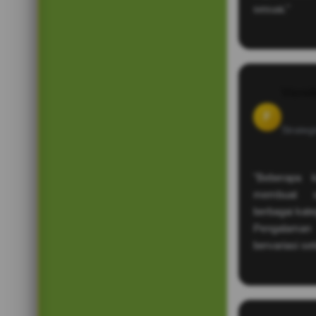
sesuai."
Viorel
F
Strategi
"Beberapa 
membuat s
berbagai kate
Pengalama
bervariasi set