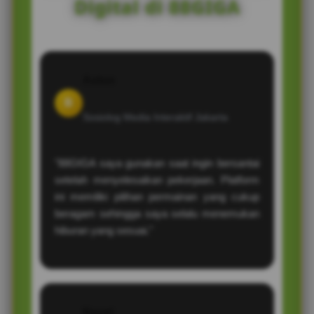
Digital di 88GIGA
Axton
B
Sosiolog Media Interaktif
Jakarta
"88GIGA saya gunakan saat ingin bersantai
setelah menyelesaikan pekerjaan. Platform
ini memiliki pilihan permainan yang cukup
beragam sehingga saya selalu menemukan
hiburan yang sesuai."
Nayel