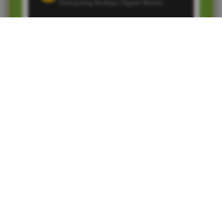
Antropolog Budaya Digital
Medan
"Saya lebih suka platform yang
menyediakan berbagai pilihan hiburan dalam
satu tempat. 88GIGA memberikan
pengalaman tersebut dengan koleksi
permainan yang cukup lengkap."