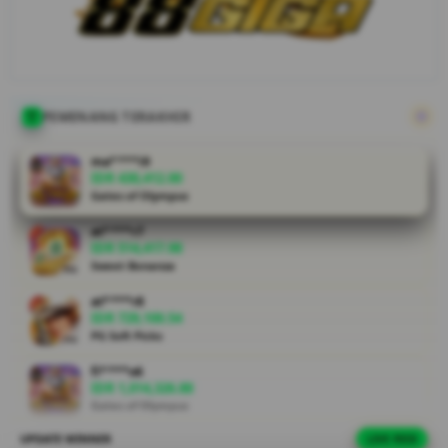
banyak
pilihan
permainan
seru yang
bisa
dimainkan
PEMENANG TERAKHIR
kapan saja
untuk
ma****i9
mengisi
IDR 430,412.00
Gates of Olympus
momen
santai jadi
at****r7
lebih seru.
IDR 514,417.98
Sweet Bonanza
V
at****r8
i
IDR 729,100.54
e
PG Soft Picks
w
l
fi****o6
IDR 1,014,326.88
i
Gates of Olympus
c
e
UPDATE WINNER
LIVE FEED
at****r0