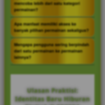
mencoba lebih dari satu kategori
waktu yang dimiliki.
variasi permainan, dan kategori yang
permainan?
tersedia. Dengan begitu, mereka dapat
menggunakan platform dengan lebih
Setiap kategori menawarkan tema dan
Apa manfaat memiliki akses ke
nyaman tanpa harus terburu-buru
konsep yang berbeda. Banyak pengguna
banyak pilihan permainan sekaligus?
menentukan pilihan.
merasa lebih puas ketika dapat menikmati
berbagai jenis permainan dalam satu
Pengguna dapat memilih permainan
Mengapa pengguna sering berpindah
platform sehingga pengalaman bermain
sesuai suasana hati tanpa perlu berpindah
dari satu permainan ke permainan
menjadi lebih beragam.
ke platform lain. Banyaknya variasi juga
lainnya?
memberikan kesempatan untuk mencoba
pengalaman baru setiap kali berkunjung.
Sebagian pengguna ingin mencari variasi
hiburan agar aktivitas bermain tidak terasa
monoton. Dengan mencoba permainan
yang berbeda, mereka dapat menemukan
Ulasan Praktisi:
pengalaman yang lebih sesuai dengan
Identitas Baru Hiburan
preferensi masing-masing.