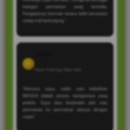
kategori permainan yang tersedia.
Pengalaman bermain terasa lebih bervariasi
setiap kali berkunjung."
Zayrico
H
Pakar Psikologi Siber
Bali
"Menurut saya, salah satu kelebihan
88GIGA adalah proses navigasinya yang
praktis. Saya bisa berpindah dari satu
permainan ke permainan lainnya dengan
cepat."