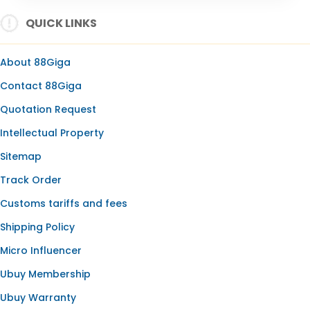
SLOT ONLINE
QUICK LINKS
SLOT GACOR
SLOT GACOR HARI INI
About 88Giga
SLOT OLYMPUS
Contact 88Giga
BANDAR SLOT
Quotation Request
SLOT RESMI
Intellectual Property
SLOT88
Sitemap
Track Order
Customs tariffs and fees
Shipping Policy
Micro Influencer
Ubuy Membership
Ubuy Warranty