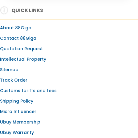
SLOT ONLINE
QUICK LINKS
SLOT GACOR
SLOT GACOR HARI INI
About 88Giga
SLOT OLYMPUS
Contact 88Giga
BANDAR SLOT
Quotation Request
SLOT RESMI
Intellectual Property
SLOT88
Sitemap
Track Order
Customs tariffs and fees
Shipping Policy
Micro Influencer
Ubuy Membership
Ubuy Warranty