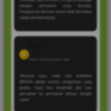
kategori permainan yang tersedia.
Pengalaman bermain terasa lebih bervariasi
setiap kali berkunjung."
Zayrico
H
Pakar Psikologi Siber
Bali
"Menurut saya, salah satu kelebihan
88GIGA adalah proses navigasinya yang
praktis. Saya bisa berpindah dari satu
permainan ke permainan lainnya dengan
cepat."