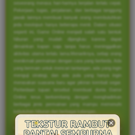
seseorang merasa hari-harinya berjalan terlalu cepat.
Pekerjaan, tugas, perjalanan, dan berbagai tanggung
jawab lainnya membuat banyak orang membutuhkan
jeda meskipun hanya beberapa menit. Dalam situasi
seperti ini, Game Online menjadi salah satu bentuk
hiburan yang mudah dijangkau karena dapat
dimainkan kapan saja tanpa harus meninggalkan
aktivitas utama terlalu lama.Menariknya, setiap orang
menikmati permainan dengan cara yang berbeda. Ada
yang bermain untuk mencari tantangan, ada yang ingin
menguji strategi, dan ada pula yang hanya ingin
merasakan suasana baru agar pikiran kembali segar.
Perbedaan tujuan tersebut membuat dunia Game
Online terus berkembang dengan menghadirkan
berbagai jenis permainan yang mampu memenuhi
kebutuhan hiburan dari berbagai kalangan.
Melalui
88GIGA
, pengguna dapat menemukan