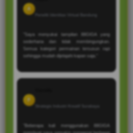
A
Peneliti Identitas Virtual
Bandung
"Saya menyukai tampilan 88GIGA yang
sederhana dan tidak membingungkan.
Semua kategori permainan tersusun rapi
sehingga mudah dijelajahi kapan saja."
Viorella
F
Strategis Industri Kreatif
Surabaya
"Beberapa kali menggunakan 88GIGA
membuat saya semakin mengenal berbagai