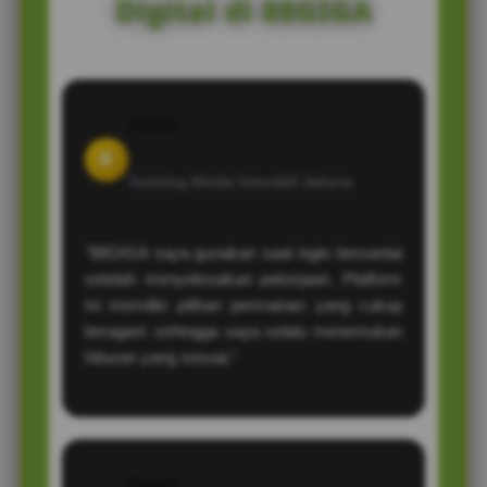
Digital di 88GIGA
Axton
B
Sosiolog Media Interaktif
Jakarta
"88GIGA saya gunakan saat ingin bersantai
setelah menyelesaikan pekerjaan. Platform
ini memiliki pilihan permainan yang cukup
beragam sehingga saya selalu menemukan
hiburan yang sesuai."
Nayel