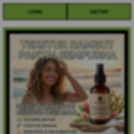
LOGIN
DAFTAR