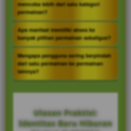
mencoba lebih dari satu kategori
waktu yang dimiliki.
variasi permainan, dan kategori yang
permainan?
tersedia. Dengan begitu, mereka dapat
menggunakan platform dengan lebih
Setiap kategori menawarkan tema dan
Apa manfaat memiliki akses ke
nyaman tanpa harus terburu-buru
konsep yang berbeda. Banyak pengguna
banyak pilihan permainan sekaligus?
menentukan pilihan.
merasa lebih puas ketika dapat menikmati
berbagai jenis permainan dalam satu
Pengguna dapat memilih permainan
Mengapa pengguna sering berpindah
platform sehingga pengalaman bermain
sesuai suasana hati tanpa perlu berpindah
dari satu permainan ke permainan
menjadi lebih beragam.
ke platform lain. Banyaknya variasi juga
lainnya?
memberikan kesempatan untuk mencoba
pengalaman baru setiap kali berkunjung.
Sebagian pengguna ingin mencari variasi
hiburan agar aktivitas bermain tidak terasa
monoton. Dengan mencoba permainan
yang berbeda, mereka dapat menemukan
Ulasan Praktisi:
pengalaman yang lebih sesuai dengan
Identitas Baru Hiburan
preferensi masing-masing.