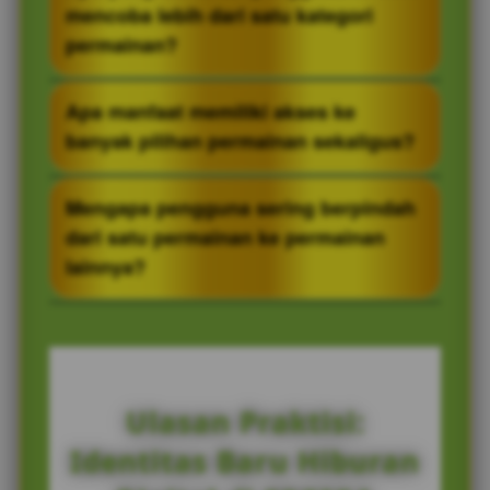
mencoba lebih dari satu kategori
waktu yang dimiliki.
variasi permainan, dan kategori yang
permainan?
tersedia. Dengan begitu, mereka dapat
menggunakan platform dengan lebih
Setiap kategori menawarkan tema dan
Apa manfaat memiliki akses ke
nyaman tanpa harus terburu-buru
konsep yang berbeda. Banyak pengguna
banyak pilihan permainan sekaligus?
menentukan pilihan.
merasa lebih puas ketika dapat menikmati
berbagai jenis permainan dalam satu
Pengguna dapat memilih permainan
Mengapa pengguna sering berpindah
platform sehingga pengalaman bermain
sesuai suasana hati tanpa perlu berpindah
dari satu permainan ke permainan
menjadi lebih beragam.
ke platform lain. Banyaknya variasi juga
lainnya?
memberikan kesempatan untuk mencoba
pengalaman baru setiap kali berkunjung.
Sebagian pengguna ingin mencari variasi
hiburan agar aktivitas bermain tidak terasa
monoton. Dengan mencoba permainan
yang berbeda, mereka dapat menemukan
Ulasan Praktisi:
pengalaman yang lebih sesuai dengan
Identitas Baru Hiburan
preferensi masing-masing.