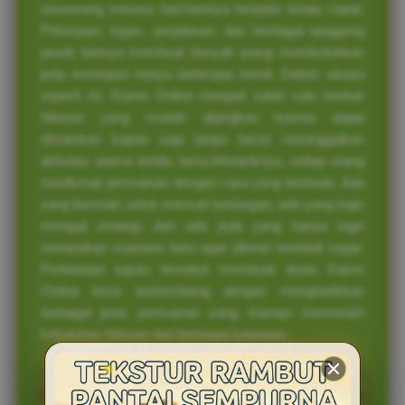
seseorang merasa hari-harinya berjalan terlalu cepat.
Pekerjaan, tugas, perjalanan, dan berbagai tanggung
jawab lainnya membuat banyak orang membutuhkan
jeda meskipun hanya beberapa menit. Dalam situasi
seperti ini, Game Online menjadi salah satu bentuk
hiburan yang mudah dijangkau karena dapat
dimainkan kapan saja tanpa harus meninggalkan
aktivitas utama terlalu lama.Menariknya, setiap orang
menikmati permainan dengan cara yang berbeda. Ada
yang bermain untuk mencari tantangan, ada yang ingin
menguji strategi, dan ada pula yang hanya ingin
merasakan suasana baru agar pikiran kembali segar.
Perbedaan tujuan tersebut membuat dunia Game
Online terus berkembang dengan menghadirkan
berbagai jenis permainan yang mampu memenuhi
kebutuhan hiburan dari berbagai kalangan.
Melalui
88GIGA
, pengguna dapat menemukan