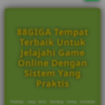
n
IDR 855,425.64
s
PG Soft Hot
e
ma****i0
d
IDR 534,946.68
e
Sweet Bonanza
t
88GIGA Tempat
a
la****u8
IDR 1,153,894.16
i
Terbaik Untuk
PG Soft Hot
l
s
ri****o7
Jelajahi Game
IDR 1,780,635.74
Mahjong Ways Black
Online Dengan
Sistem Yang
Praktis
Rutinitas yang terus berulang sering membuat