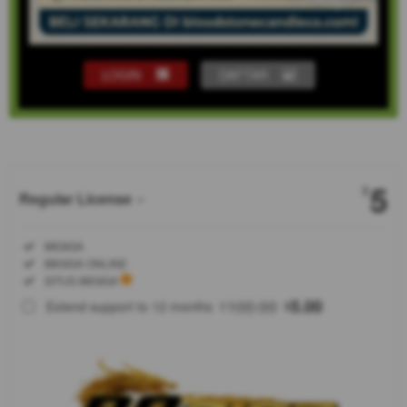
LOGIN
DAFTAR
Show More
5
$
Regular License
Regular
Included:
88GIGA
License
Included:
88GIGA ONLINE
SELECTED
Included:
SITUS 88GIGA
88
$
100.00
5.00
Extend support to 12 months
$
$
88GIGA
menawarkan
Game
Online
dengan