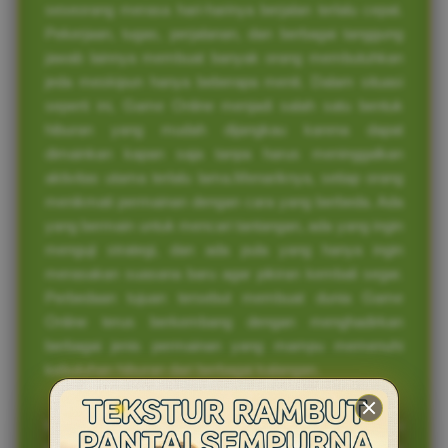
seseorang merasa hari-harinya berjalan terlalu cepat.
Pekerjaan, tugas, perjalanan, dan berbagai tanggung
jawab lainnya membuat banyak orang membutuhkan
jeda meskipun hanya beberapa menit. Dalam situasi
seperti ini, Game Online menjadi salah satu bentuk
hiburan yang mudah dijangkau karena dapat
dimainkan kapan saja tanpa harus meninggalkan
aktivitas utama terlalu lama.Menariknya, setiap orang
menikmati permainan dengan cara yang berbeda. Ada
yang bermain untuk mencari tantangan, ada yang ingin
menguji strategi, dan ada pula yang hanya ingin
merasakan suasana baru agar pikiran kembali segar.
Perbedaan tujuan tersebut membuat dunia Game
Online terus berkembang dengan menghadirkan
berbagai jenis permainan yang mampu memenuhi
kebutuhan hiburan dari berbagai kalangan.
Melalui
88GIGA
, pengguna dapat menemukan