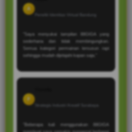
A
Peneliti Identitas Virtual
Bandung
"Saya menyukai tampilan 88GIGA yang
sederhana dan tidak membingungkan.
Semua kategori permainan tersusun rapi
sehingga mudah dijelajahi kapan saja."
Viorella
F
Strategis Industri Kreatif
Surabaya
"Beberapa kali menggunakan 88GIGA
membuat saya semakin mengenal berbagai