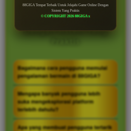
88GIGA Tempat Terbaik Untuk Jelajahi Game Online Dengan
Tempat Terbaik Untuk
Sistem Yang Praktis
© COPYRIGHT 2026 88GIGA x
Jelajahi Game Online
Dengan Sistem Yang
Praktis
Bagaimana cara pengguna memulai
pengalaman bermain di 88GIGA?
Sebagian besar pengguna memulai
Mengapa banyak pengguna lebih
dengan menjelajahi halaman utama untuk
suka mengeksplorasi platform
melihat berbagai kategori permainan yang
terlebih dahulu?
tersedia. Setelah memahami pilihan yang
ada, mereka biasanya memilih permainan
Mengeksplorasi platform membantu
Apa yang membuat pengguna tertarik
yang paling sesuai dengan minat dan
pengguna mengenal susunan menu,