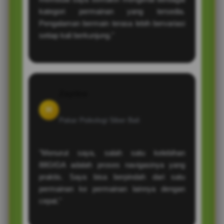
kategori permainan yang tersedia.
Pengalaman bermain terasa lebih bervariasi
setiap kali berkunjung."
Zayrico
H
Pakar Psikologi Siber
Bali
"Menurut saya, salah satu kelebihan
88GIGA adalah proses navigasinya yang
praktis. Saya bisa berpindah dari satu
permainan ke permainan lainnya dengan
cepat."