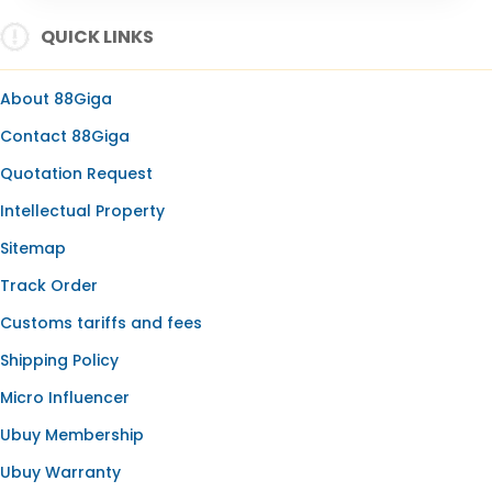
SLOT ONLINE
QUICK LINKS
SLOT GACOR
SLOT GACOR HARI INI
About 88Giga
SLOT OLYMPUS
Contact 88Giga
BANDAR SLOT
Quotation Request
SLOT RESMI
Intellectual Property
SLOT88
Sitemap
Track Order
Customs tariffs and fees
Shipping Policy
Micro Influencer
Ubuy Membership
Ubuy Warranty