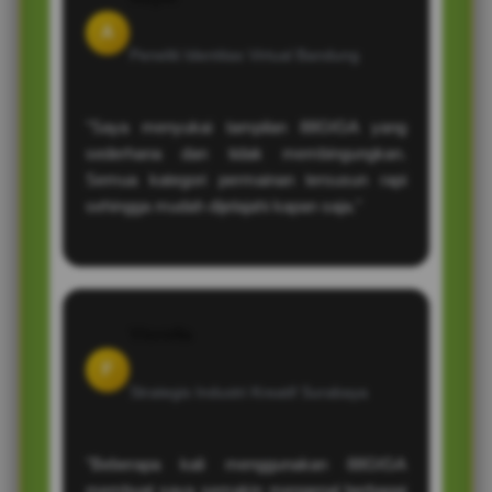
A
Peneliti Identitas Virtual
Bandung
"Saya menyukai tampilan 88GIGA yang
sederhana dan tidak membingungkan.
Semua kategori permainan tersusun rapi
sehingga mudah dijelajahi kapan saja."
Viorella
F
Strategis Industri Kreatif
Surabaya
"Beberapa kali menggunakan 88GIGA
membuat saya semakin mengenal berbagai