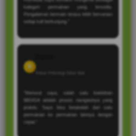
kategori permainan yang tersedia.
Pengalaman bermain terasa lebih bervariasi
setiap kali berkunjung."
Zayrico
H
Pakar Psikologi Siber
Bali
"Menurut saya, salah satu kelebihan
88GIGA adalah proses navigasinya yang
praktis. Saya bisa berpindah dari satu
permainan ke permainan lainnya dengan
cepat."