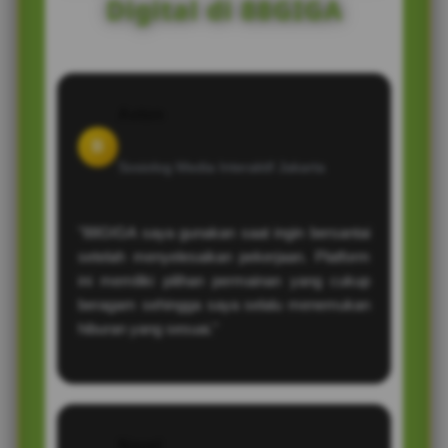
Digital di 88GIGA
Axton
B
Sosiolog Media Interaktif
Jakarta
"88GIGA saya gunakan saat ingin bersantai
setelah menyelesaikan pekerjaan. Platform
ini memiliki pilihan permainan yang cukup
beragam sehingga saya selalu menemukan
hiburan yang sesuai."
Nayel