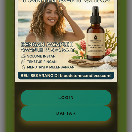
beragam pilihan permainan yang disusun agar mudah
dijelajahi dan nyaman digunakan. Pendekatan yang
sederhana membuat pemain tidak perlu menghabiskan
banyak waktu untuk memahami cara penggunaan
platform, sehingga mereka dapat langsung menikmati
permainan yang sesuai dengan minat dan suasana
hati pada saat itu.
Pada akhirnya, hiburan digital bukan sekadar cara
mengisi waktu kosong, tetapi juga cara sederhana
untuk memberi ruang bernapas di tengah kesibukan.
Dengan pilihan Game Online yang beragam dan
pengalaman penggunaan yang praktis,
88GIGA
menjadi salah satu alternatif bagi mereka yang ingin
LOGIN
menemukan momen santai tanpa harus meninggalkan
ritme kehidupan modern yang terus bergerak cepat.
DAFTAR
FAQ 88GIGA: 88GIGA