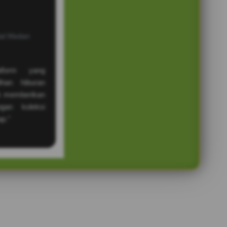
tal
Medan
tform yang
ihan hiburan
A memberikan
gan koleksi
p."