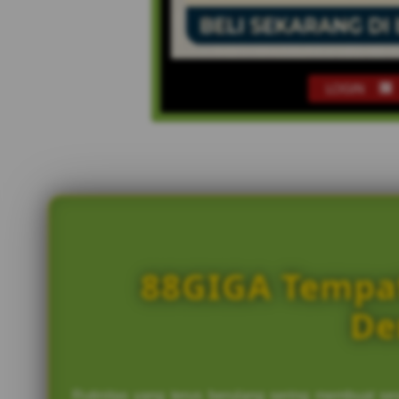
LOGIN
88GIGA Tempat
De
Rutinitas yang terus berulang sering membuat ses