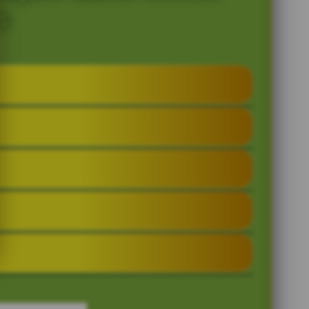
s
i permainan yang tersedia. Setelah memahami
miliki.
 yang tersedia. Dengan begitu, mereka dapat
ka dapat menikmati berbagai jenis permainan
nyaknya variasi juga memberikan kesempatan
ngan mencoba permainan yang berbeda, mereka