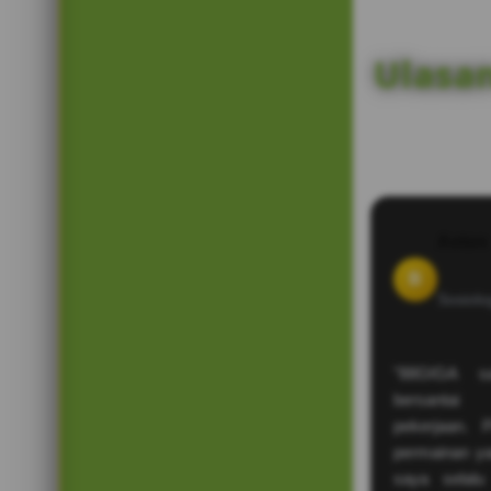
Ulasan
Axton
B
Sosiolo
"88GIGA s
bersantai
pekerjaan. P
permainan y
saya selal