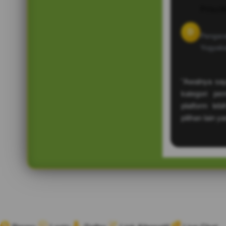
Priscil
D
Penga
Yogyaka
"Awalnya sa
kategori per
platform leb
pilihan lain 