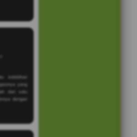
li
tu kelebihan
gasinya yang
ah dari satu
innya dengan