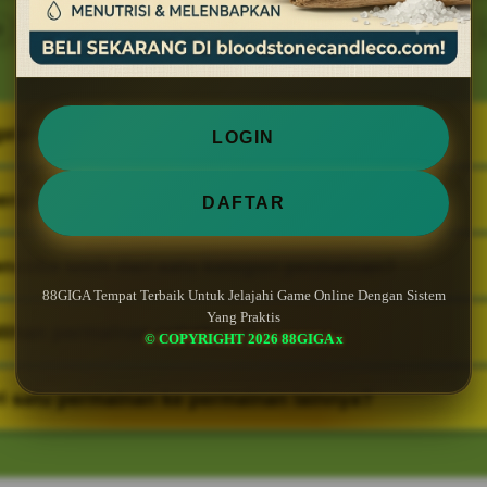
Dengan Sistem Yang Prakti
alaman bermain di 88GIGA?
LOGIN
jelajahi halaman utama untuk melihat berbagai kategor
geksplorasi platform terlebih dahulu?
DAFTAR
rmainan yang paling sesuai dengan minat dan waktu yang di
mengenal susunan menu, variasi permainan, dan kategori
coba lebih dari satu kategori permainan?
anpa harus terburu-buru menentukan pilihan.
88GIGA Tempat Terbaik Untuk Jelajahi Game Online Dengan Sistem
 yang berbeda. Banyak pengguna merasa lebih puas keti
Yang Praktis
ilihan permainan sekaligus?
© COPYRIGHT 2026 88GIGA x
rmain menjadi lebih beragam.
uasana hati tanpa perlu berpindah ke platform lain. Ba
 satu permainan ke permainan lainnya?
berkunjung.
buran agar aktivitas bermain tidak terasa monoton. De
uai dengan preferensi masing-masing.