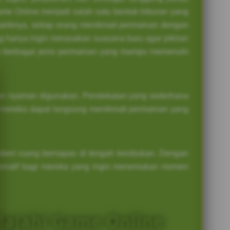
me Online menjadi salah satu bentuk hiburan yang
nariknya, setiap orang menikmati permainan dengan
ng hanya ingin merasakan suasana baru agar pikiran
n berbagai jenis permainan yang mampu memenuhi
dan nyaman digunakan. Pendekatan yang sederhana
 mereka dapat langsung menikmati permainan yang
emberi ruang bernapas di tengah kesibukan. Dengan
ternatif bagi mereka yang ingin menemukan momen
lajahi Game Online