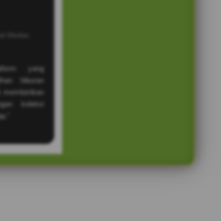
tal
Medan
tform yang
ihan hiburan
A memberikan
gan koleksi
p."