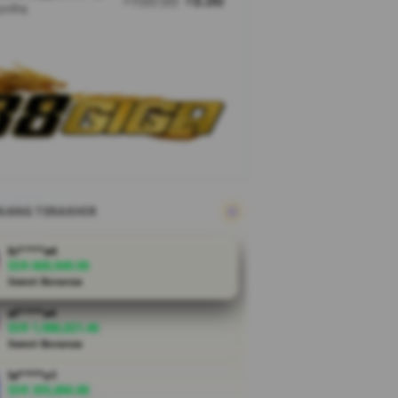
100.00
5.00
i jadi lebih seru.
nths
NANG TERAKHIR
bi****a4
IDR 669,949.00
Sweet Bonanza
al****a4
IDR 1,986,821.46
Sweet Bonanza
la****u1
IDR 355,866.88