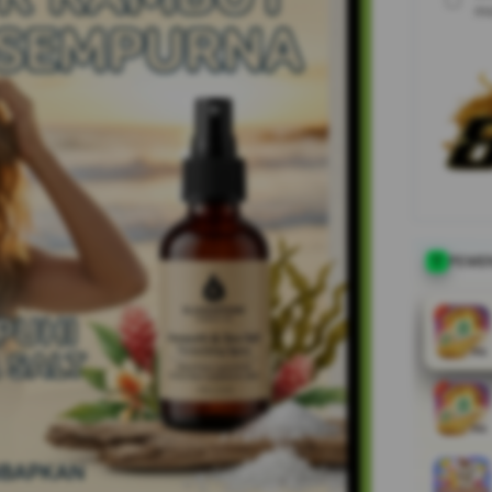
santa
mo
V
i
e
w
l
i
c
e
n
PEME
s
e
d
e
t
a
i
l
s