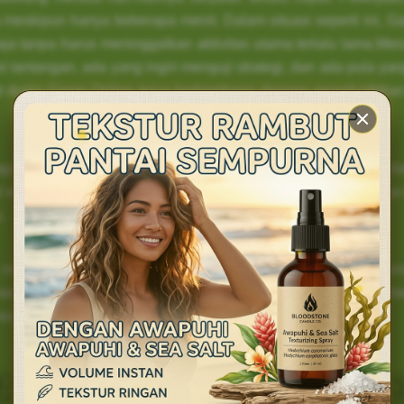
eskipun hanya beberapa menit. Dalam situasi seperti ini, Ga
a tanpa harus meninggalkan aktivitas utama terlalu lama.Me
 tantangan, ada yang ingin menguji strategi, dan ada pula ya
uat dunia Game Online terus berkembang dengan menghadirka
am pilihan permainan yang disusun agar mudah dijelajahi 
 waktu untuk memahami cara penggunaan platform, sehingga
.
a mengisi waktu kosong, tetapi juga cara sederhana untuk m
an penggunaan yang praktis,
88GIGA
menjadi salah satu al
odern yang terus bergerak cepat.
A Tempat Terbaik Untuk Je