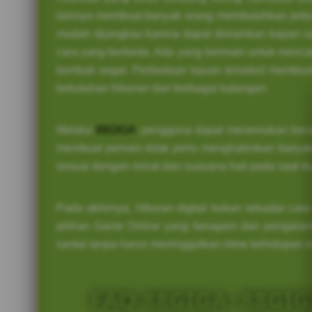
lainnya membuat banyak orang membutuhkan jeda m
mudah dijangkau karena dapat dimainkan kapan saj
cara yang berbeda. Ada yang bermain untuk mencari
kembali segar. Perbedaan tujuan tersebut memb
kebutuhan hiburan dari berbagai kalangan.
Melalui
88GIGA
, pengguna dapat menemukan berag
membuat pemain tidak perlu menghabiskan banyak
sesuai dengan minat dan suasana hati pada saat itu
Pada akhirnya, hiburan digital bukan sekadar car
pilihan Game Online yang beragam dan pengalam
santai tanpa harus meninggalkan ritme kehidupan m
FAQ 88GIGA: 88GIG