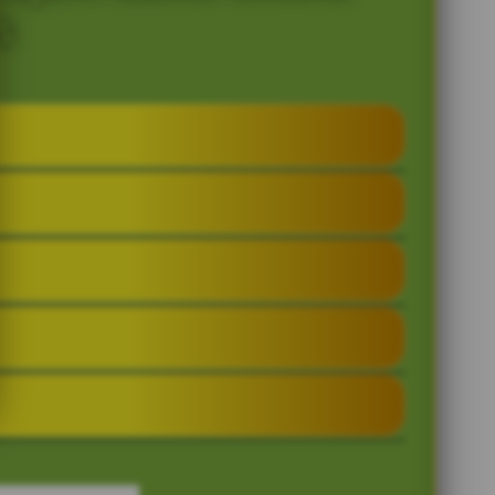
s
i permainan yang tersedia. Setelah memahami
miliki.
 yang tersedia. Dengan begitu, mereka dapat
ka dapat menikmati berbagai jenis permainan
nyaknya variasi juga memberikan kesempatan
ngan mencoba permainan yang berbeda, mereka