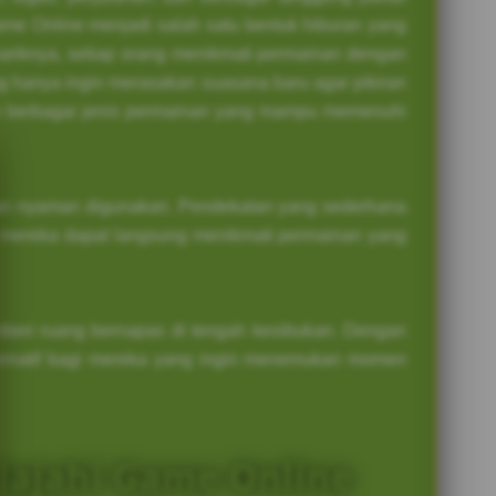
me Online menjadi salah satu bentuk hiburan yang
nariknya, setiap orang menikmati permainan dengan
ng hanya ingin merasakan suasana baru agar pikiran
n berbagai jenis permainan yang mampu memenuhi
dan nyaman digunakan. Pendekatan yang sederhana
 mereka dapat langsung menikmati permainan yang
emberi ruang bernapas di tengah kesibukan. Dengan
ternatif bagi mereka yang ingin menemukan momen
lajahi Game Online