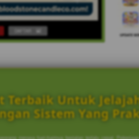
DAFTAR
UPDATE W
 Terbaik Untuk Jelaja
ngan Sistem Yang Prak
eorang merasa hari-harinya berjalan terlalu cepat. Pekerjaa