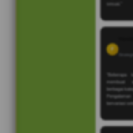
sesuai."
Viorel
F
Strategi
"Beberapa 
membuat s
berbagai kate
Pengalama
bervariasi set