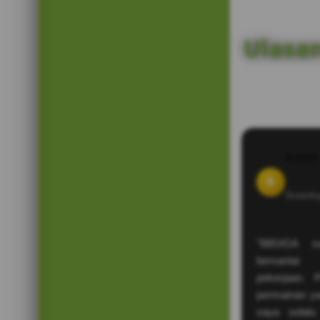
Ulasan
Axton
B
Sosiolo
"88GIGA s
bersantai
pekerjaan. P
permainan y
saya selal