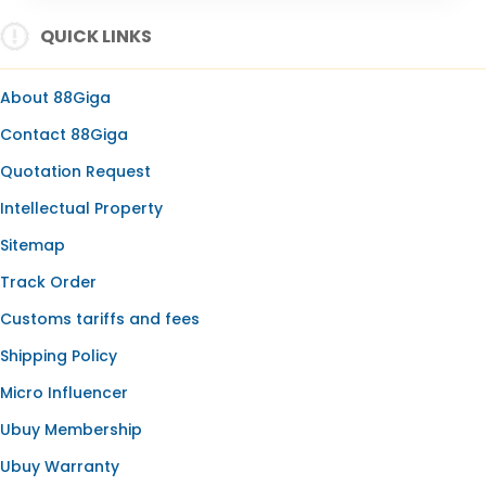
SLOT ONLINE
QUICK LINKS
SLOT GACOR
SLOT GACOR HARI INI
About 88Giga
SLOT OLYMPUS
Contact 88Giga
BANDAR SLOT
Quotation Request
SLOT RESMI
Intellectual Property
SLOT88
Sitemap
Track Order
Customs tariffs and fees
Shipping Policy
Micro Influencer
Ubuy Membership
Ubuy Warranty