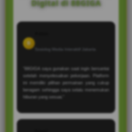
Digital di 88GIGA
Axton
B
Sosiolog Media Interaktif
Jakarta
"88GIGA saya gunakan saat ingin bersantai
setelah menyelesaikan pekerjaan. Platform
ini memiliki pilihan permainan yang cukup
beragam sehingga saya selalu menemukan
hiburan yang sesuai."
Nayel