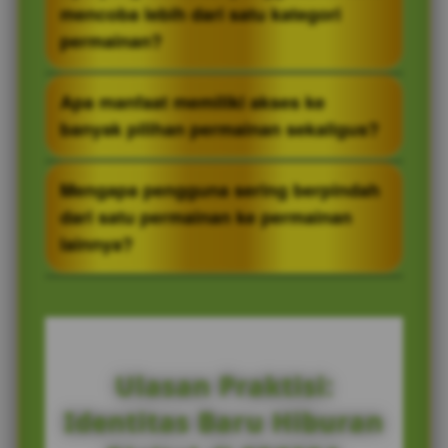
mencoba lebih dari satu kategori
waktu yang dimiliki.
variasi permainan, dan kategori yang
permainan?
tersedia. Dengan begitu, mereka dapat
menggunakan platform dengan lebih
Setiap kategori menawarkan tema dan
Apa manfaat memiliki akses ke
nyaman tanpa harus terburu-buru
konsep yang berbeda. Banyak pengguna
banyak pilihan permainan sekaligus?
menentukan pilihan.
merasa lebih puas ketika dapat menikmati
berbagai jenis permainan dalam satu
Pengguna dapat memilih permainan
Mengapa pengguna sering berpindah
platform sehingga pengalaman bermain
sesuai suasana hati tanpa perlu berpindah
dari satu permainan ke permainan
menjadi lebih beragam.
ke platform lain. Banyaknya variasi juga
lainnya?
memberikan kesempatan untuk mencoba
pengalaman baru setiap kali berkunjung.
Sebagian pengguna ingin mencari variasi
hiburan agar aktivitas bermain tidak terasa
monoton. Dengan mencoba permainan
yang berbeda, mereka dapat menemukan
Ulasan Praktisi:
pengalaman yang lebih sesuai dengan
Identitas Baru Hiburan
preferensi masing-masing.