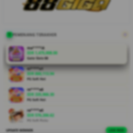
banyak
pilihan
permainan
seru yang
bisa
dimainkan
PEMENANG TERAKHIR
kapan saja
untuk
ma****i6
mengisi
IDR 1,475,008.00
Gate Slots 88
momen
santai jadi
ni****o1
lebih seru.
IDR 660,113.94
PG Soft Hot
V
re****a8
i
IDR 335,966.30
e
PG Soft Hot
w
l
ra****a0
IDR 576,206.62
i
PG Soft Picks
c
e
UPDATE WINNER
LIVE FEED
re****a3