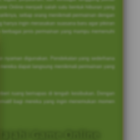
me Online menjadi salah satu bentuk hiburan yang
nariknya, setiap orang menikmati permainan dengan
ng hanya ingin merasakan suasana baru agar pikiran
n berbagai jenis permainan yang mampu memenuhi
dan nyaman digunakan. Pendekatan yang sederhana
 mereka dapat langsung menikmati permainan yang
emberi ruang bernapas di tengah kesibukan. Dengan
ternatif bagi mereka yang ingin menemukan momen
lajahi Game Online