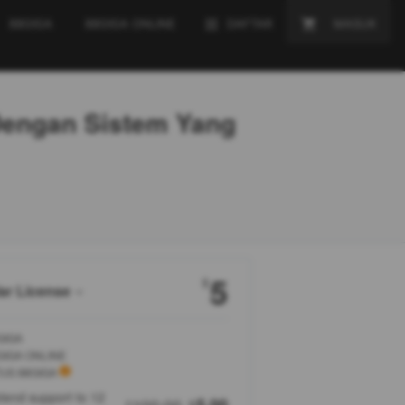
88GIGA
88GIGA ONLINE
DAFTAR
MASUK
Dengan Sistem Yang
5
$
ar License
88
lar License
$
SELECTED
luded:
GIGA
luded:
GA menawarkan Game Online dengan
GIGA ONLINE
luded:
TUS 88GIGA
ak pilihan permainan seru yang bisa
inkan kapan saja untuk mengisi momen
tend support to 12
$
$