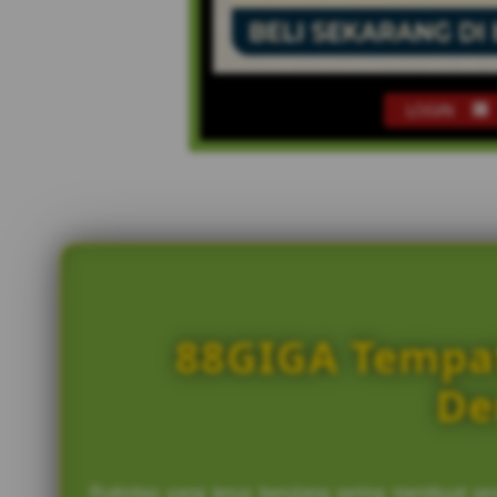
LOGIN
88GIGA Tempat
De
Rutinitas yang terus berulang sering membuat ses