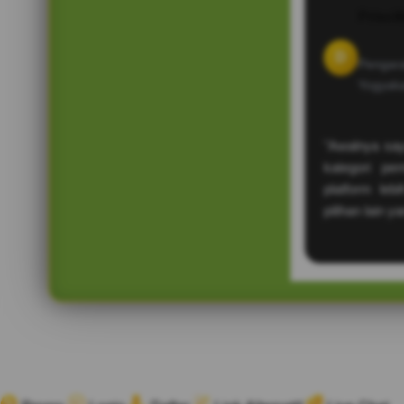
Priscil
D
Penga
Yogyaka
"Awalnya sa
kategori per
platform leb
pilihan lain 