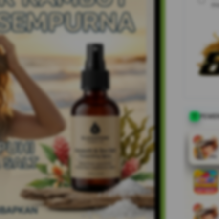
santa
mo
V
i
e
w
l
i
c
e
n
PEME
s
e
d
e
t
a
i
l
s