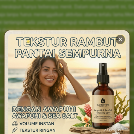
eskipun hanya beberapa menit. Dalam situasi seperti ini, Ga
a tanpa harus meninggalkan aktivitas utama terlalu lama.Me
 tantangan, ada yang ingin menguji strategi, dan ada pula ya
uat dunia Game Online terus berkembang dengan menghadirka
am pilihan permainan yang disusun agar mudah dijelajahi 
 waktu untuk memahami cara penggunaan platform, sehingga
.
a mengisi waktu kosong, tetapi juga cara sederhana untuk m
an penggunaan yang praktis,
88GIGA
menjadi salah satu al
odern yang terus bergerak cepat.
A Tempat Terbaik Untuk Je