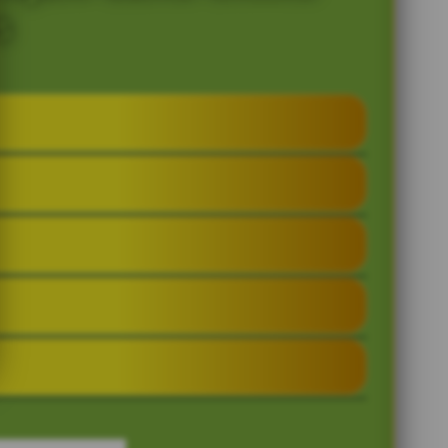
s
i permainan yang tersedia. Setelah memahami
miliki.
 yang tersedia. Dengan begitu, mereka dapat
ka dapat menikmati berbagai jenis permainan
nyaknya variasi juga memberikan kesempatan
ngan mencoba permainan yang berbeda, mereka