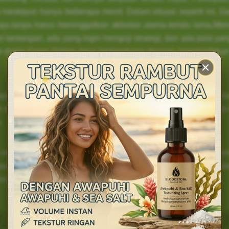
eskipun hanya beberapa menit. Dalam situasi seperti ini, Ga
a tanpa harus meninggalkan aktivitas utama terlalu lama.Me
 tantangan, ada yang ingin menguji strategi, dan ada pula ya
uat dunia Game Online terus berkembang dengan menghadirka
am pilihan permainan yang disusun agar mudah dijelajahi 
 waktu untuk memahami cara penggunaan platform, sehingga
.
a mengisi waktu kosong, tetapi juga cara sederhana untuk m
an penggunaan yang praktis,
88GIGA
menjadi salah satu al
odern yang terus bergerak cepat.
A Tempat Terbaik Untuk Je