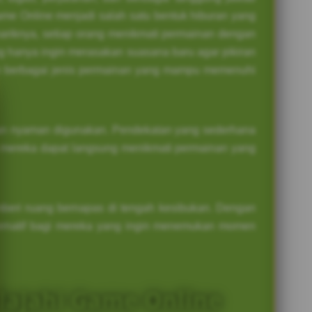
me Online menjadi salah satu bentuk hiburan yang
nariknya, setiap orang menikmati permainan dengan
ng hanya ingin merasakan suasana baru agar pikiran
n berbagai jenis permainan yang mampu memenuhi
dan nyaman digunakan. Pendekatan yang sederhana
 mereka dapat langsung menikmati permainan yang
emberi ruang bernapas di tengah kesibukan. Dengan
ternatif bagi mereka yang ingin menemukan momen
lajahi Game Online