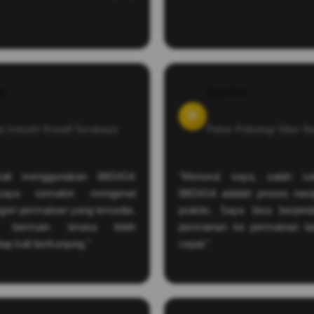
la
Zayrico
H
s Industri Kreatif
Surabaya
Pakar Psikologi Siber
Ba
kali menggunakan 88GIGA
"Menurut saya, salah sa
aya semakin mengenal
88GIGA adalah proses navi
gori permainan yang tersedia.
praktis. Saya bisa berpind
n bermain terasa lebih
permainan ke permainan la
iap kali berkunjung."
cepat."