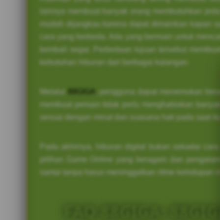
lainnya membuat banyak orang membutuhkan jeda m
mudah dijangkau karena dapat dimainkan kapan saj
cara yang berbeda. Ada yang bermain untuk mencari
kembali segar. Perbedaan tujuan tersebut memb
kebutuhan hiburan dari berbagai kalangan.
Melalui
88GIGA
, pengguna dapat menemukan berag
membuat pemain tidak perlu menghabiskan banyak
sesuai dengan minat dan suasana hati pada saat itu
Pada akhirnya, hiburan digital bukan sekadar car
pilihan Game Online yang beragam dan pengalam
santai tanpa harus meninggalkan ritme kehidupan m
FAQ 88GIGA: 88GIG