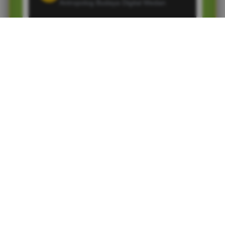
Antropolog Budaya Digital
Medan
"Saya lebih suka platform yang
menyediakan berbagai pilihan hiburan dalam
satu tempat. 88GIGA memberikan
pengalaman tersebut dengan koleksi
permainan yang cukup lengkap."