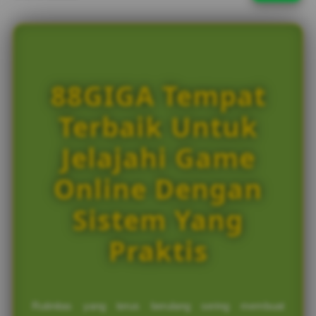
n
IDR 1,862,615.24
s
Gates of Olympus
e
fi****o6
d
IDR 317,323.60
e
Mahjong Ways Black
t
88GIGA Tempat
a
sa****a6
IDR 1,793,076.78
i
Terbaik Untuk
Lucky Twins Nexus
l
s
fi****o4
Jelajahi Game
IDR 1,413,047.78
Spin Rush 88
Online Dengan
Sistem Yang
Praktis
Rutinitas yang terus berulang sering membuat