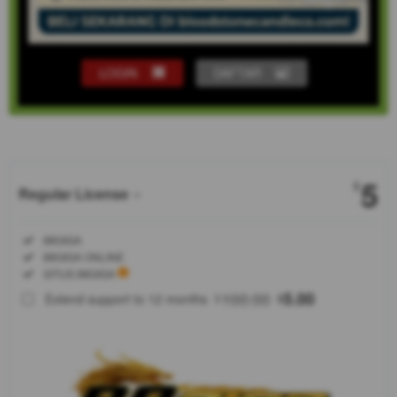
LOGIN
DAFTAR
Show More
5
$
Regular License
Regular
Included:
88GIGA
License
Included:
88GIGA ONLINE
SELECTED
Included:
SITUS 88GIGA
88
$
100.00
5.00
Extend support to 12 months
$
$
88GIGA
menawarkan
Game
Online
dengan