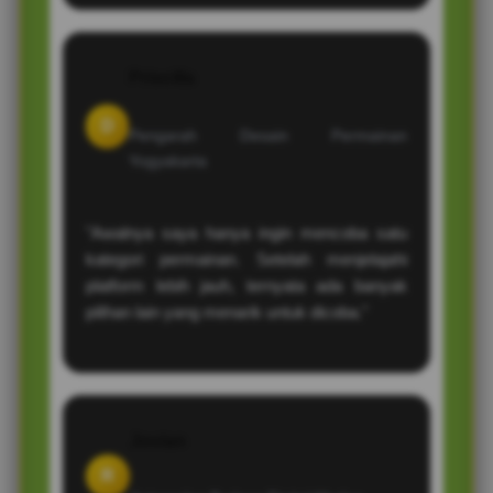
Priscilla
D
Pengarah Desain Permainan
Yogyakarta
"Awalnya saya hanya ingin mencoba satu
kategori permainan. Setelah menjelajahi
platform lebih jauh, ternyata ada banyak
pilihan lain yang menarik untuk dicoba."
Jovian
R