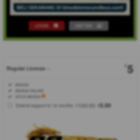
LOGIN
DAFTAR
Show More
5
$
Regular License
Regular
Included:
88GIGA
License
Included:
88GIGA ONLINE
SELECTED
Included:
SITUS 88GIGA
88
$
100.00
5.00
Extend support to 12 months
$
$
88GIGA
menawarkan
Game
Online
dengan