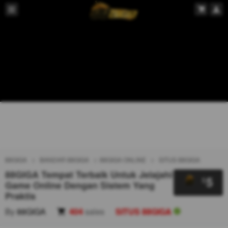
88GIGA
BANDAR 88GIGA
88GIGA ONLINE
SITUS 88GIGA
88GIGA Tempat Terbaik Untuk Jelajahi
5
$
Game Online Dengan Sistem Yang
Praktis
By
88GIGA
404
sales
SITUS 88GIGA