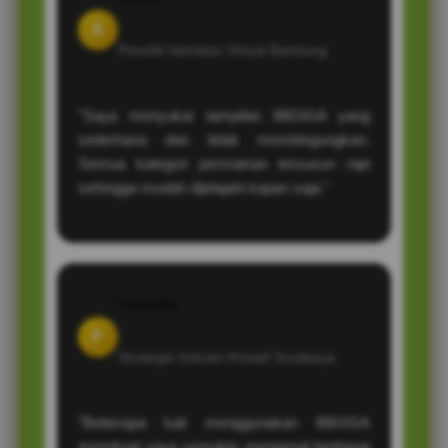
A
Peneliti Identitas Virtual
Bandung
"Saya menyukai tampilan 88GIGA yang
sederhana dan tidak membingungkan.
Semua kategori permainan tersusun rapi
sehingga mudah dijelajahi kapan saja."
Viorella
F
Strategis Industri Kreatif
Surabaya
"Beberapa kali menggunakan 88GIGA
membuat saya semakin mengenal berbagai