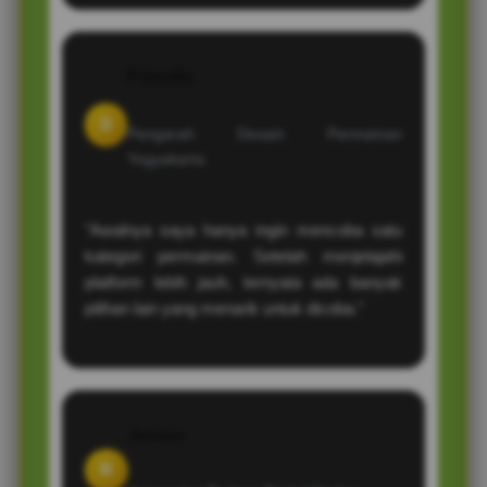
Priscilla
D
Pengarah Desain Permainan
Yogyakarta
"Awalnya saya hanya ingin mencoba satu
kategori permainan. Setelah menjelajahi
platform lebih jauh, ternyata ada banyak
pilihan lain yang menarik untuk dicoba."
Jovian
R