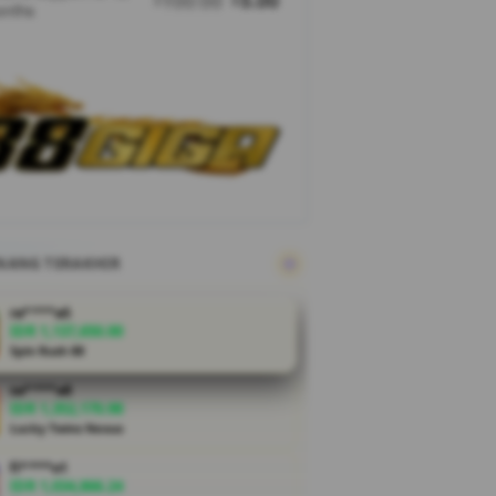
100.00
5.00
i jadi lebih seru.
nths
NANG TERAKHIR
ra****a5
IDR 1,137,650.00
Spin Rush 88
sa****a8
IDR 1,352,170.98
Lucky Twins Nexus
fi****o1
IDR 1,034,866.24