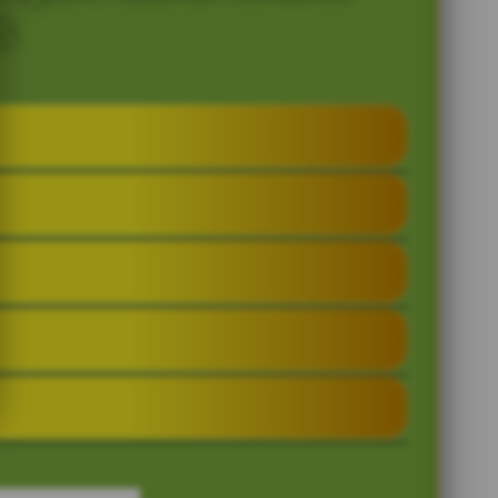
s
i permainan yang tersedia. Setelah memahami
miliki.
 yang tersedia. Dengan begitu, mereka dapat
ka dapat menikmati berbagai jenis permainan
nyaknya variasi juga memberikan kesempatan
ngan mencoba permainan yang berbeda, mereka