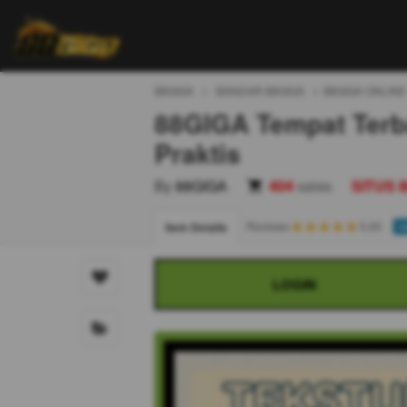
88GIGA
BANDAR 88GIGA
88GIGA ONLINE
88GIGA Tempat Terb
Praktis
By
88GIGA
404
sales
SITUS 
5.00
Reviews
5.00
Item Details
10
stars
LOGIN