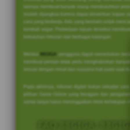
lainnya membuat banyak orang membutuhkan jeda m
mudah dijangkau karena dapat dimainkan kapan saj
cara yang berbeda. Ada yang bermain untuk mencari
kembali segar. Perbedaan tujuan tersebut memb
kebutuhan hiburan dari berbagai kalangan.
Melalui
88GIGA
, pengguna dapat menemukan berag
membuat pemain tidak perlu menghabiskan banyak
sesuai dengan minat dan suasana hati pada saat itu
Pada akhirnya, hiburan digital bukan sekadar car
pilihan Game Online yang beragam dan pengalam
santai tanpa harus meninggalkan ritme kehidupan m
FAQ 88GIGA: 88GIG