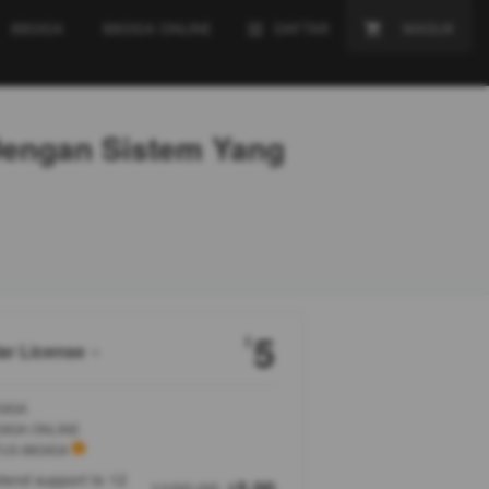
88GIGA
88GIGA ONLINE
DAFTAR
MASUK
Dengan Sistem Yang
5
$
ar License
88
lar License
$
SELECTED
luded:
GIGA
luded:
GA menawarkan Game Online dengan
GIGA ONLINE
luded:
TUS 88GIGA
ak pilihan permainan seru yang bisa
inkan kapan saja untuk mengisi momen
tend support to 12
$
$