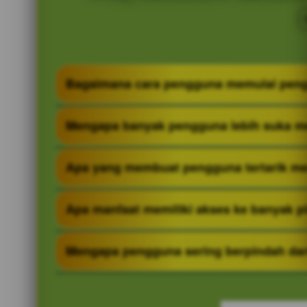
Bagaimana cara pengguna memulai peng
Sebagian besar pengguna memulai dengan men
Mengapa banyak pengguna lebih suka men
pilihan yang ada, mereka biasanya memilih pe
Mengeksplorasi platform membantu pengguna 
Apa yang membuat pengguna tertarik men
menggunakan platform dengan lebih nyaman t
Setiap kategori menawarkan tema dan konsep
Apa manfaat memiliki akses ke banyak p
dalam satu platform sehingga pengalaman be
Pengguna dapat memilih permainan sesuai s
Mengapa pengguna sering berpindah dari
untuk mencoba pengalaman baru setiap kali 
Sebagian pengguna ingin mencari variasi hi
dapat menemukan pengalaman yang lebih ses