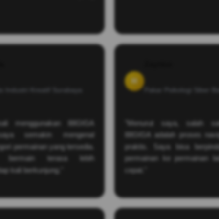
la
Zayrico
H
s Industri Kreatif
Surabaya
Pakar Psikologi Siber
Ba
kali menggunakan 88GIGA
"Menurut saya, salah sa
aya semakin mengenal
88GIGA adalah proses navi
gori permainan yang tersedia.
praktis. Saya bisa berpind
n bermain terasa lebih
permainan ke permainan la
iap kali berkunjung."
cepat."