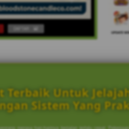
DAFTAR
UPDATE W
 Terbaik Untuk Jelaja
ngan Sistem Yang Prak
eorang merasa hari-harinya berjalan terlalu cepat. Pekerjaa