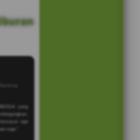
Hiburan
Bandung
 88GIGA yang
bingungkan.
ersusun rapi
an saja."