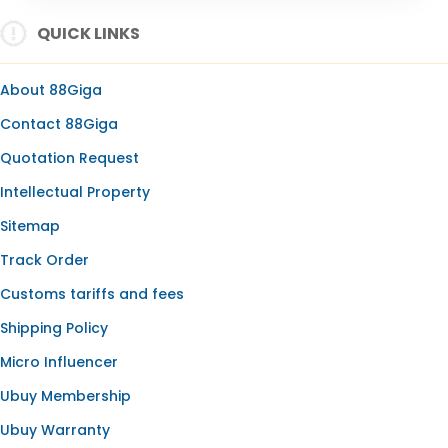
SLOT ONLINE
QUICK LINKS
SLOT GACOR
SLOT GACOR HARI INI
About 88Giga
SLOT OLYMPUS
Contact 88Giga
BANDAR SLOT
Quotation Request
SLOT RESMI
Intellectual Property
SLOT88
Sitemap
Track Order
Customs tariffs and fees
Shipping Policy
Micro Influencer
Ubuy Membership
Ubuy Warranty