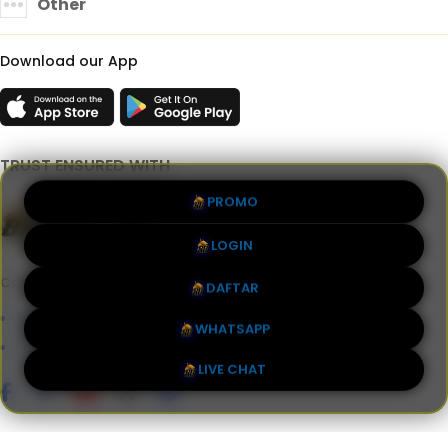
Other
Download our App
TRUST ENSURED WITH
PROMO
LOGIN
Copyright 2018 - 2026 88Giga | Allrights Reversed | Ƒ
DAFTAR
Terms & Conditions
Privacy Policy
About Us
WHATSAPP
Contact Us
LIVE CHAT