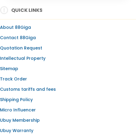
SLOT ONLINE
QUICK LINKS
SLOT GACOR
SLOT GACOR HARI INI
About 88Giga
SLOT OLYMPUS
Contact 88Giga
BANDAR SLOT
Quotation Request
SLOT RESMI
Intellectual Property
SLOT88
Sitemap
Track Order
Customs tariffs and fees
Shipping Policy
Micro Influencer
Ubuy Membership
Ubuy Warranty