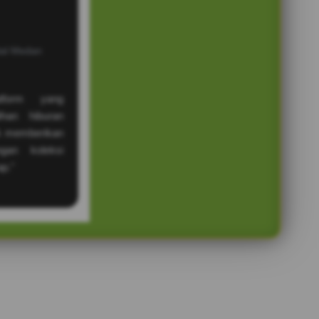
tal
Medan
tform yang
ihan hiburan
A memberikan
gan koleksi
p."