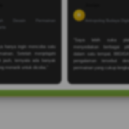
la
Jovian
R
rah Desain Permainan
Antropolog Budaya Digi
rta
"Saya lebih suka pla
ya hanya ingin mencoba satu
menyediakan berbagai pil
mainan. Setelah menjelajahi
dalam satu tempat. 88GIG
ih jauh, ternyata ada banyak
pengalaman tersebut den
yang menarik untuk dicoba."
permainan yang cukup lengka