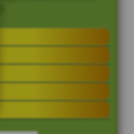
s
i permainan yang tersedia. Setelah memahami
miliki.
 yang tersedia. Dengan begitu, mereka dapat
ka dapat menikmati berbagai jenis permainan
nyaknya variasi juga memberikan kesempatan
ngan mencoba permainan yang berbeda, mereka