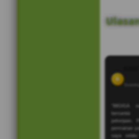
Ulasan
Axton
B
Sosiolo
"88GIGA s
bersantai
pekerjaan. P
permainan y
saya selal