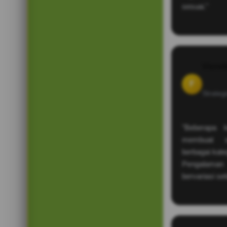
sesuai."
Viorel
F
Strategi
"Beberapa 
membuat s
berbagai kate
Pengalama
bervariasi set