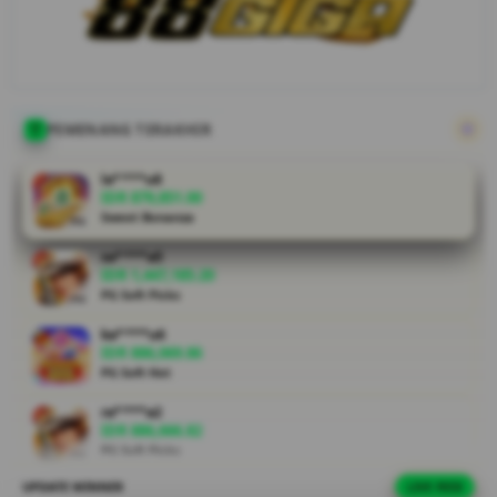
banyak
pilihan
permainan
seru yang
bisa
dimainkan
PEMENANG TERAKHIR
kapan saja
untuk
la****u8
mengisi
IDR 879,851.00
Sweet Bonanza
momen
santai jadi
sa****a5
lebih seru.
IDR 1,447,185.20
PG Soft Picks
V
ka****u6
i
IDR 886,069.86
e
PG Soft Hot
w
l
ra****a2
IDR 886,666.82
i
PG Soft Picks
c
e
UPDATE WINNER
LIVE FEED
ra****a8