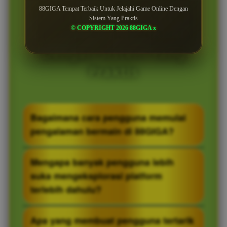
88GIGA Tempat Terbaik Untuk Jelajahi Game Online Dengan
Tempat Terbaik Untuk
Sistem Yang Praktis
© COPYRIGHT 2026 88GIGA x
Jelajahi Game Online
Dengan Sistem Yang
Praktis
Bagaimana cara pengguna memulai
pengalaman bermain di 88GIGA?
Sebagian besar pengguna memulai
Mengapa banyak pengguna lebih
dengan menjelajahi halaman utama untuk
suka mengeksplorasi platform
melihat berbagai kategori permainan yang
terlebih dahulu?
tersedia. Setelah memahami pilihan yang
ada, mereka biasanya memilih permainan
Mengeksplorasi platform membantu
Apa yang membuat pengguna tertarik
yang paling sesuai dengan minat dan
pengguna mengenal susunan menu,