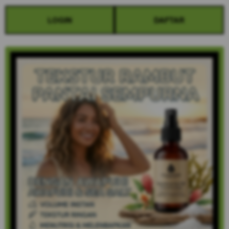
LOGIN
DAFTAR