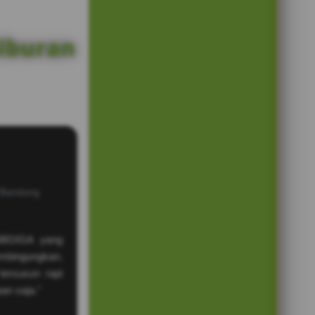
Hiburan
Bandung
 88GIGA yang
bingungkan.
ersusun rapi
an saja."