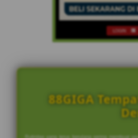
LOGIN
88GIGA Tempat
De
Rutinitas yang terus berulang sering membuat ses