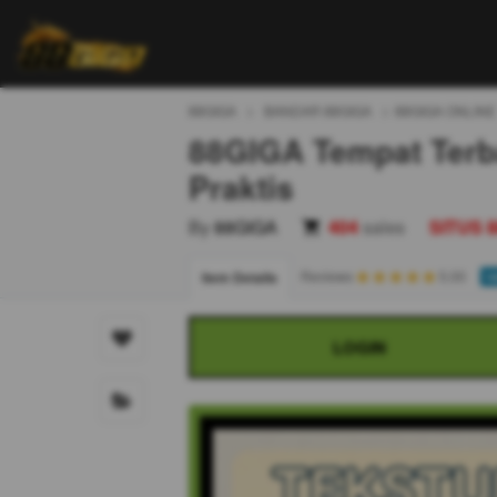
88GIGA
BANDAR 88GIGA
88GIGA ONLINE
88GIGA Tempat Terb
Praktis
By
88GIGA
404
sales
SITUS 
5.00
Reviews
5.00
Item Details
10
stars
LOGIN