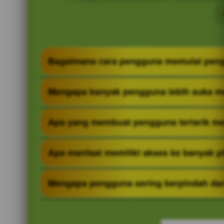
Bagaimana cara pengguna memulai peng
Sebagian besar pengguna memulai dengan men
Mengapa banyak pengguna lebih suka men
pilihan yang ada, mereka biasanya memilih pe
Mengeksplorasi platform membantu pengguna 
Apa yang membuat pengguna tertarik men
menggunakan platform dengan lebih nyaman t
Setiap kategori menawarkan tema dan konsep
Apa manfaat memiliki akses ke banyak p
dalam satu platform sehingga pengalaman be
Pengguna dapat memilih permainan sesuai s
Mengapa pengguna sering berpindah dari
untuk mencoba pengalaman baru setiap kali 
Sebagian pengguna ingin mencari variasi hi
dapat menemukan pengalaman yang lebih ses