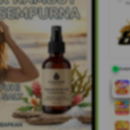
santa
mo
V
i
e
w
l
i
c
e
n
PEME
s
e
d
e
t
a
i
l
s