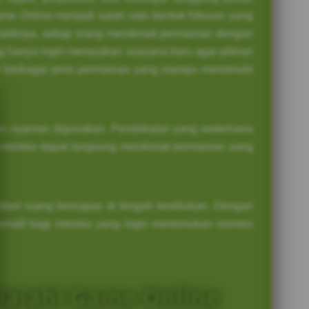
me Online menjadi salah satu bentuk hiburan yang
nariknya, setiap orang menikmati permainan dengan
ng hanya ingin merasakan suasana baru agar pikiran
n berbagai jenis permainan yang mampu memenuhi
dan nyaman digunakan. Pendekatan yang sederhana
 mereka dapat langsung menikmati permainan yang
emberi ruang bernapas di tengah kesibukan. Dengan
ternatif bagi mereka yang ingin menemukan momen
lajahi Game Online