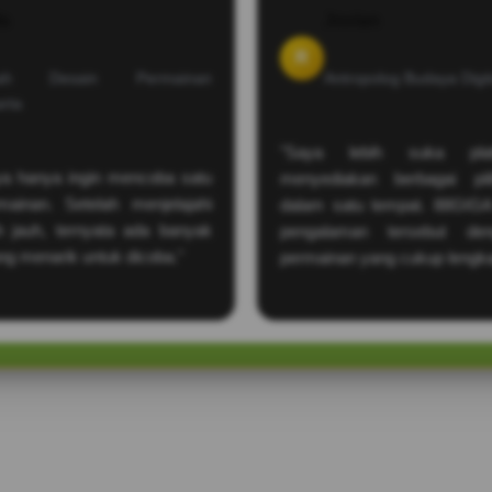
la
Jovian
R
rah Desain Permainan
Antropolog Budaya Digi
rta
"Saya lebih suka pla
ya hanya ingin mencoba satu
menyediakan berbagai pil
mainan. Setelah menjelajahi
dalam satu tempat. 88GIG
ih jauh, ternyata ada banyak
pengalaman tersebut den
yang menarik untuk dicoba."
permainan yang cukup lengka