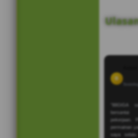
Ulasan
Axton
B
Sosiolo
"88GIGA s
bersantai
pekerjaan. P
permainan y
saya selal