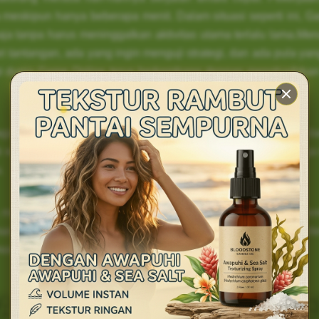
eskipun hanya beberapa menit. Dalam situasi seperti ini, Ga
a tanpa harus meninggalkan aktivitas utama terlalu lama.Me
 tantangan, ada yang ingin menguji strategi, dan ada pula ya
uat dunia Game Online terus berkembang dengan menghadirka
am pilihan permainan yang disusun agar mudah dijelajahi 
 waktu untuk memahami cara penggunaan platform, sehingga
.
a mengisi waktu kosong, tetapi juga cara sederhana untuk m
an penggunaan yang praktis,
88GIGA
menjadi salah satu al
odern yang terus bergerak cepat.
A Tempat Terbaik Untuk Je