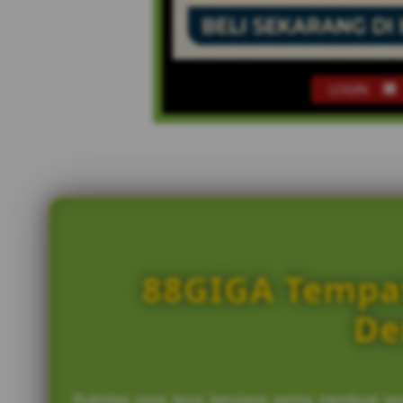
LOGIN
88GIGA Tempat
De
Rutinitas yang terus berulang sering membuat ses