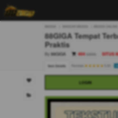
88GIGA
BANDAR 88GIGA
88GIGA ONLINE
88GIGA Tempat Terb
Praktis
By
88GIGA
404
sales
SITUS 
5.00
Reviews
5.00
Item Details
10
stars
LOGIN