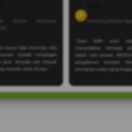
la
Jovian
R
rah Desain Permainan
Antropolog Budaya Digi
rta
"Saya lebih suka pla
ya hanya ingin mencoba satu
menyediakan berbagai pil
mainan. Setelah menjelajahi
dalam satu tempat. 88GIG
ih jauh, ternyata ada banyak
pengalaman tersebut den
yang menarik untuk dicoba."
permainan yang cukup lengka