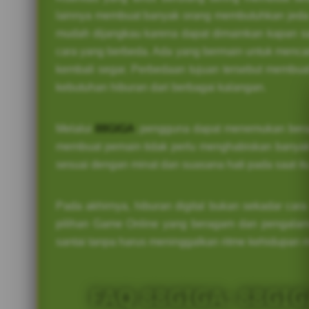
lainnya membuat banyak orang membutuhkan jeda m
mudah dijangkau karena dapat dimainkan kapan saj
cara yang berbeda. Ada yang bermain untuk mencari
kembali segar. Perbedaan tujuan tersebut memb
kebutuhan hiburan dari berbagai kalangan.
Melalui
88GIGA
, pengguna dapat menemukan berag
membuat pemain tidak perlu menghabiskan banyak
sesuai dengan minat dan suasana hati pada saat itu
Pada akhirnya, hiburan digital bukan sekadar car
pilihan Game Online yang beragam dan pengalam
santai tanpa harus meninggalkan ritme kehidupan m
FAQ 88GIGA: 88GIG