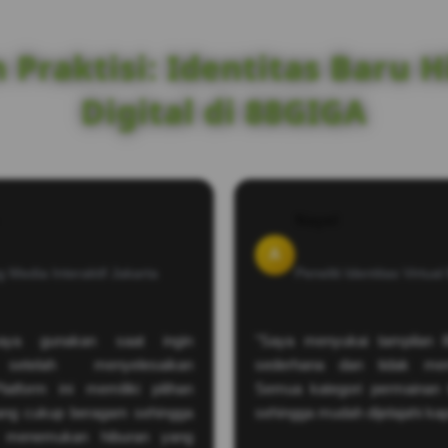
 Praktisi: Identitas Baru 
Digital di 88GIGA
Nayel
A
g Media Interaktif
Jakarta
Peneliti Identitas Virtual
aya gunakan saat ingin
"Saya menyukai tampilan
 setelah menyelesaikan
sederhana dan tidak mem
latform ini memiliki pilihan
Semua kategori permainan t
ang cukup beragam sehingga
sehingga mudah dijelajahi kap
u menemukan hiburan yang