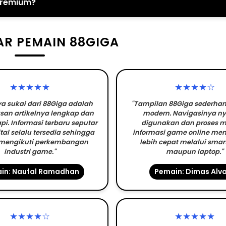
 premium?
R PEMAIN 88GIGA
★★★★★
★★★★☆
a sukai dari 88Giga adalah
"Tampilan 88Giga sederh
an artikelnya lengkap dan
modern. Navigasinya 
pi. Informasi terbaru seputar
digunakan dan proses m
tal selalu tersedia sehingga
informasi game online men
mengikuti perkembangan
lebih cepat melalui sma
industri game."
maupun laptop."
in: Naufal Ramadhan
Pemain: Dimas Alv
★★★★☆
★★★★★