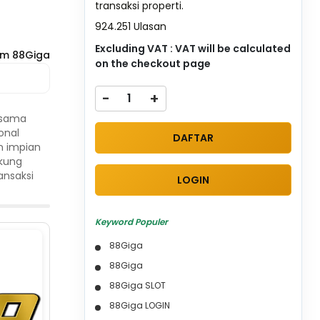
transaksi properti.
924.251 Ulasan
Excluding VAT : VAT will be calculated
om 88Giga
on the checkout page
-
+
rsama
onal
DAFTAR
n impian
ukung
ansaksi
LOGIN
Keyword Populer
88Giga
88Giga
88Giga SLOT
88Giga LOGIN