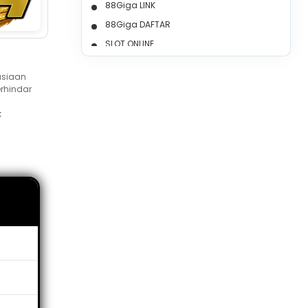
88Giga LINK
88Giga DAFTAR
SLOT ONLINE
SLOT GACOR
asiaan
SLOT GACOR HARI INI
rhindar
SLOT OLYMPUS
k
BANDAR SLOT
SLOT RESMI
SLOT88