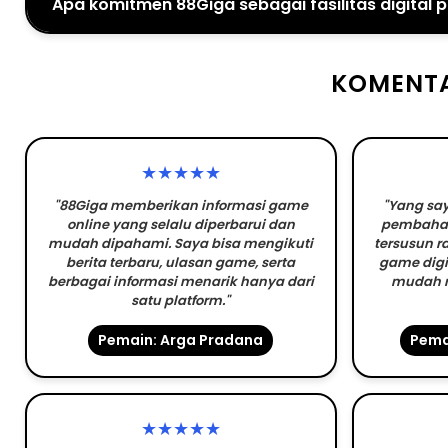
Apa komitmen 88Giga sebagai fasilitas digital
KOMENTA
★★★★★
"88Giga memberikan informasi game
"Yang say
online yang selalu diperbarui dan
pembahas
mudah dipahami. Saya bisa mengikuti
tersusun ra
berita terbaru, ulasan game, serta
game digi
berbagai informasi menarik hanya dari
mudah 
satu platform."
Pemain: Arga Pradana
Pema
★★★★★