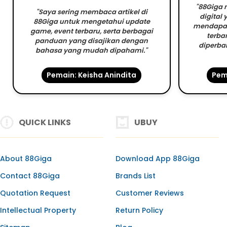
"88Giga m
"Saya sering membaca artikel di
digital
88Giga untuk mengetahui update
mendapat
game, event terbaru, serta berbagai
terba
panduan yang disajikan dengan
diperbar
bahasa yang mudah dipahami."
Pemain: Keisha Anindita
Pem
QUICK LINKS
UBUY
About 88Giga
Download App 88Giga
Contact 88Giga
Brands List
Quotation Request
Customer Reviews
Intellectual Property
Return Policy