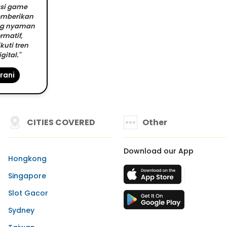
asi game
memberikan
g nyaman
rmatif,
kuti tren
gital."
rani
CITIES COVERED
Other
Download our App
Hongkong
Singapore
Slot Gacor
Sydney