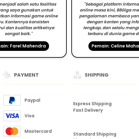
enjadi salah satu fasilitas
"Sebagai platform inform
 yang saya gunakan untuk
online masa kini, 88Giga 
kan informasi game online
pengalaman membaca yan
ru. Kontennya konsisten
dengan konten yang info
ui dan kualitas artikelnya
lengkap, dan selalu mengi
sangat baik."
terbaru di dunia game di
ain: Farel Mahendra
Pemain: Celine Maha
PAYMENT
SHIPPING
Paypal
Express Shipping
Fast Delivery
Visa
Mastercard
Standard Shipping