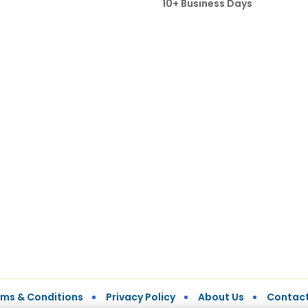
10+ Business Days
rms & Conditions
Privacy Policy
About Us
Contact