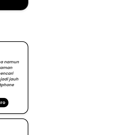
ana namun
nyaman
encari
jadi jauh
rtphone
aro